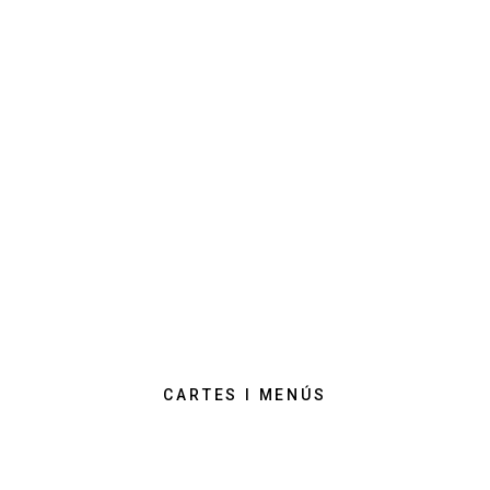
BON PROFIT!
BENVINGUT A CAL MENUT
RESTAURANT
CARTES I MENÚS